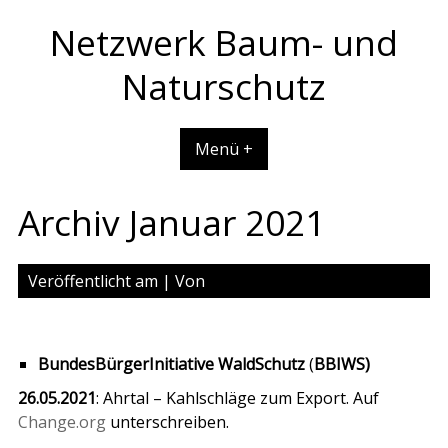
Skip
Netzwerk Baum- und
to
content
Naturschutz
Menü +
Archiv Januar 2021
Veröffentlicht am
| Von
BundesBürgerInitiative WaldSchutz
(
BBIWS)
26.05.2021
: Ahrtal – Kahlschläge zum Export. Auf
Change.org
unterschreiben.