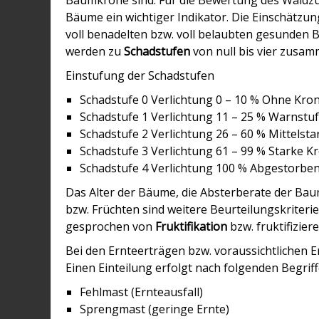
Baumkrone sind. Für die Bewertung des Waldzu
Bäume ein wichtiger Indikator. Die Einschätzun
voll benadelten bzw. voll belaubten gesunden B
werden zu
Schadstufen
von null bis vier zusam
Einstufung der Schadstufen
Schadstufe 0 Verlichtung 0 – 10 % Ohne Kro
Schadstufe 1 Verlichtung 11 – 25 % Warnstu
Schadstufe 2 Verlichtung 26 – 60 % Mittelst
Schadstufe 3 Verlichtung 61 – 99 % Starke K
Schadstufe 4 Verlichtung 100 % Abgestorbe
Das Alter der Bäume, die Absterberate der Ba
bzw. Früchten sind weitere Beurteilungskriteri
gesprochen von
Fruktifikation
bzw. fruktifiziere
Bei den Ernteerträgen bzw. voraussichtlichen 
Einen Einteilung erfolgt nach folgenden Begriff
Fehlmast (Ernteausfall)
Sprengmast (geringe Ernte)