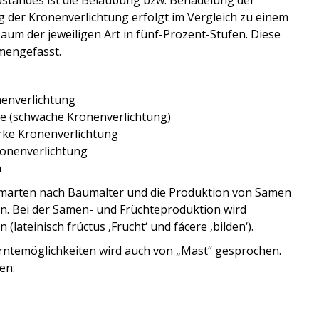
standes ist die Belaubung bzw. Benadelung der
g der Kronenverlichtung erfolgt im Vergleich zu einem
aum der jeweiligen Art in fünf-Prozent-Stufen. Diese
mengefasst.
nenverlichtung
fe (schwache Kronenverlichtung)
arke Kronenverlichtung
ronenverlichtung
n
umarten nach Baumalter und die Produktion von Samen
en. Bei der Samen- und Früchteproduktion wird
n (lateinisch frúctus ‚Frucht‘ und fácere ‚bilden‘).
Erntemöglichkeiten wird auch von „Mast“ gesprochen.
en: