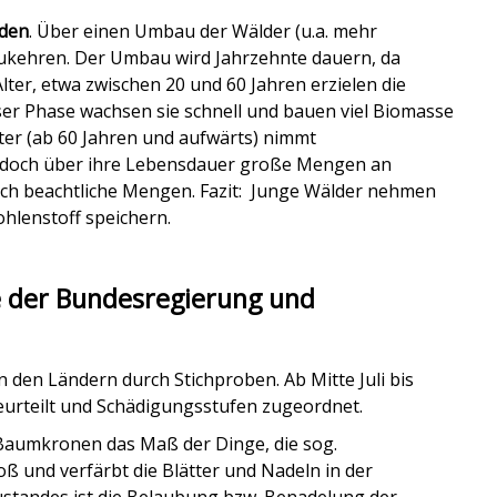
rden
. Über einen Umbau der Wälder (u.a. mehr
zukehren. Der Umbau wird Jahrzehnte dauern, da
lter, etwa zwischen 20 und 60 Jahren erzielen
d
ie
ser Phase wachsen sie schnell und bauen viel Biomasse
ter (ab 60 Jahren und aufwärts) nimmt
edoch
über ihre Lebensdauer große Mengen an
ch beachtliche Mengen. Fazit:
Junge Wälder nehmen
hlenstoff speichern.
 der Bundesregierung und
n den Ländern durch Stichproben. Ab Mitte Juli bis
eurteilt und Schädigungsstufen zugeordnet.
er Baumkronen das Maß d
er Dinge
, die sog.
roß und verfärbt die Blätter und Nadeln in der