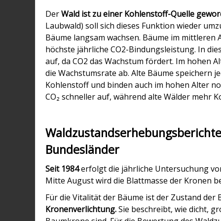
Der
Wald ist zu einer Kohlenstoff-Quelle gewo
Laubwald) soll sich dieses Funktion wieder um
Bäume langsam wachsen.
Bäume im mittleren A
höchste jährliche CO2-Bindungsleistung. In die
auf, da CO2 das Wachstum fördert.
Im hohen Al
die
Wachstumsrate ab. Alte Bäume
speichern j
Kohlenstoff und binden auch im hohen Alter no
CO₂ schneller auf, während alte Wälder mehr Ko
Waldzustandserhebungsberichte
Bundesländer
Seit 1984
erfolgt die jährliche Untersuchung vo
Mitte August wird die Blattmasse der Kronen b
Für die Vitalität der Bäume ist der Zustand d
Kronenverlichtung.
Sie beschreibt, wie dicht, g