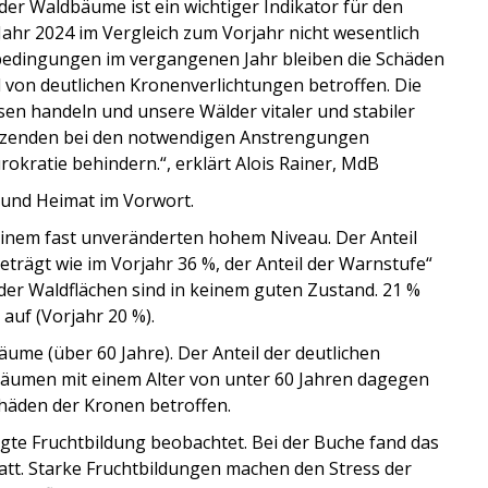
er Waldbäume ist ein wichtiger Indikator für den
Jahr 2024 im Vergleich zum Vorjahr nicht wesentlich
sbedingungen im vergangenen Jahr bleiben die Schäden
 von deutlichen Kronenverlichtungen betroffen. Die
sen handeln und unsere Wälder vitaler und stabiler
sitzenden bei den notwendigen Anstrengungen
rokratie behindern.“, erklärt Alois Rainer, MdB
 und Heimat im Vorwort.
einem fast unveränderten hohem Niveau. Der Anteil
eträgt wie im Vorjahr 36 %, der Anteil der Warnstufe“
der Waldflächen sind in keinem guten Zustand. 21 %
auf (Vorjahr 20 %).
ume (über 60 Jahre). Der Anteil der deutlichen
 Bäumen mit einem Alter von unter 60 Jahren dagegen
chäden der Kronen betroffen.
te Fruchtbildung beobachtet. Bei der Buche fand das
statt. Starke Fruchtbildungen machen den Stress der