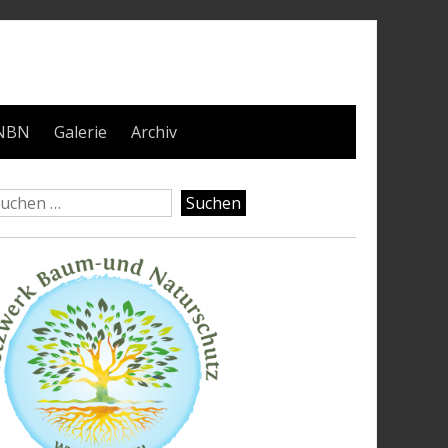
NBN
Galerie
Archiv
uchen
ch: