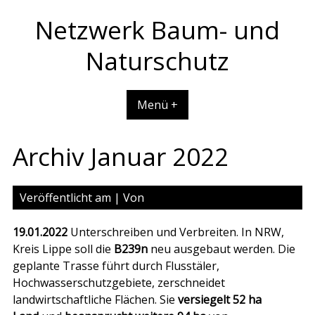
Skip
Netzwerk Baum- und
to
content
Naturschutz
Menü +
Archiv Januar 2022
Veröffentlicht am
| Von
19.01.2022
Unterschreiben und Verbreiten. In NRW,
Kreis Lippe soll die
B239n
neu ausgebaut werden. Die
geplante Trasse führt durch Flusstäler,
Hochwasserschutzgebiete, zerschneidet
landwirtschaftliche Flächen. Sie
versiegelt 52 ha